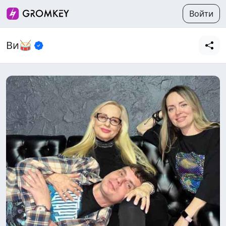
Войти
Ви🥁