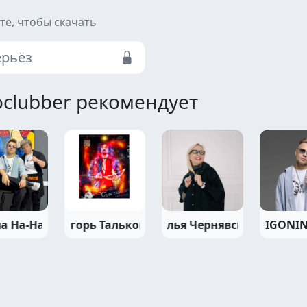
те, чтобы скачать
ерьёз
clubber рекомендует
а На-На
Игорь Тальков
Наталья Чернявская
IGONI