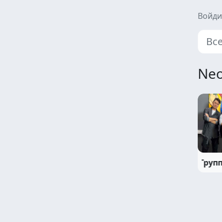
Войди
Вс
Neo
Групп